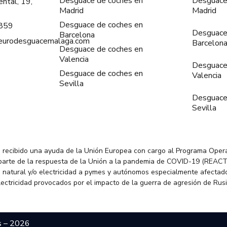
Desguace de coches en
Desguace
ntal, 19,
Madrid
Madrid
Desguace de coches en
859
Desguace
Barcelona
@eurodesguacemalaga.com
Barcelon
Desguace de coches en
Valencia
Desguace
Desguace de coches en
Valencia
Sevilla
Desguace
Sevilla
 recibido una ayuda de la Unión Europea con cargo al Programa Oper
parte de la respuesta de la Unión a la pandemia de COVID-19 (REACT
 natural y/o electricidad a pymes y autónomos especialmente afectado
electricidad provocados por el impacto de la guerra de agresión de Rus
s – 2026