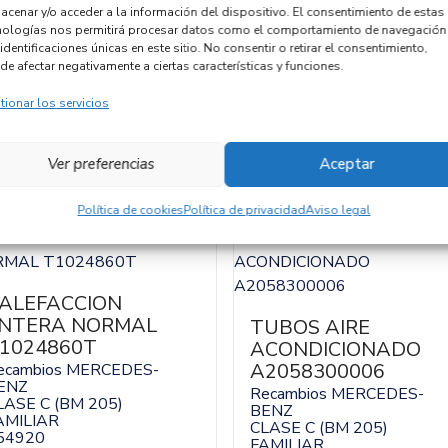
acenar y/o acceder a la información del dispositivo. El consentimiento de estas
Código cambio
nologías nos permitirá procesar datos como el comportamiento de navegación
identificaciones únicas en este sitio. No consentir o retirar el consentimiento,
de afectar negativamente a ciertas características y funciones.
tionar los servicios
Ver preferencias
Aceptar
Política de cookies
Política de privacidad
Aviso legal
ALEFACCION
NTERA NORMAL
TUBOS AIRE
1024860T
ACONDICIONADO
A2058300006
ecambios MERCEDES-
ENZ
Recambios MERCEDES-
LASE C (BM 205)
BENZ
AMILIAR
CLASE C (BM 205)
54920
FAMILIAR