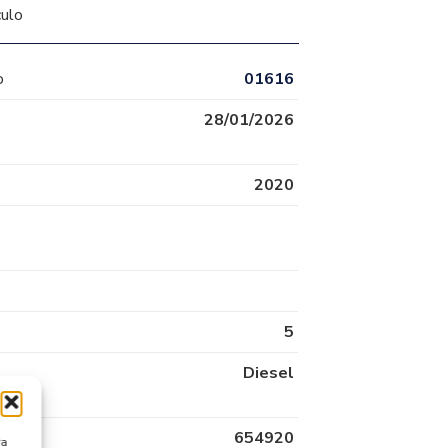
culo
o
01616
28/01/2026
2020
5
Diesel
654920
ra