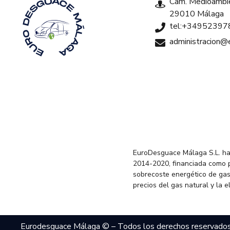
Cam. Medioambie
29010 Málaga
tel:+34952397
administracion
EuroDesguace Málaga S.L. ha
2014-2020, financiada como 
sobrecoste energético de gas
precios del gas natural y la 
Eurodesguace Málaga © – Todos los derechos reservado