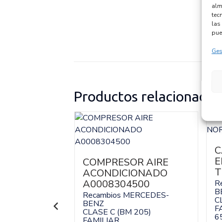
alm
tec
las 
pue
Ges
Productos relacionados
A
0930
C
E
MERCEDES-
COMPRESOR AIRE
T
ACONDICIONADO
 205)
A0008304500
R
B
Recambios MERCEDES-
C
BENZ
F
138758
CLASE C (BM 205)
:
A2056900930
6
FAMILIAR