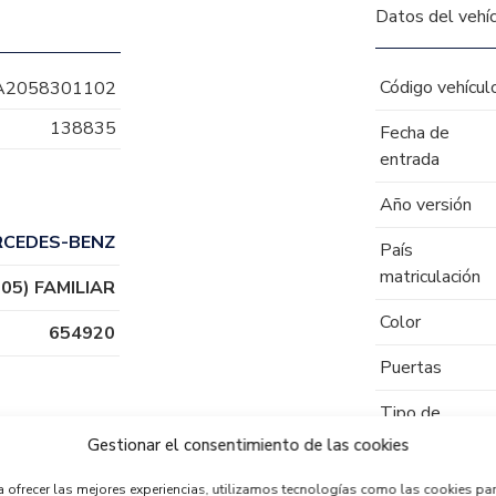
Datos del vehí
Código vehícul
A2058301102
138835
Fecha de
entrada
Año versión
RCEDES-BENZ
País
matriculación
05) FAMILIAR
Color
654920
Puertas
Tipo de
combustible
Gestionar el consentimiento de las cookies
Código motor
a ofrecer las mejores experiencias, utilizamos tecnologías como las cookies pa