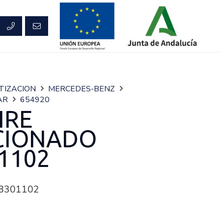
TIZACION
MERCEDES-BENZ
AR
654920
IRE
CIONADO
1102
8301102