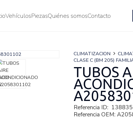
cio
Vehículos
Piezas
Quiénes somos
Contacto
CLIMATIZACION
CLIMA
CLASE C (BM 205) FAMILI
TUBOS A
ACONDI
A205830
Referencia ID:
138835
Referencia OEM:
A205