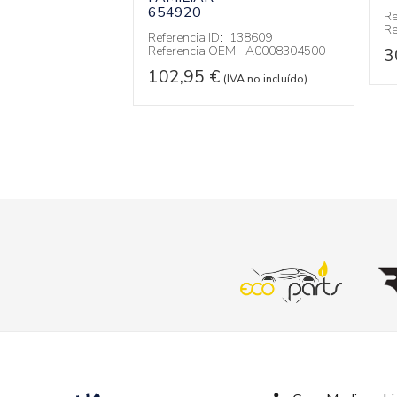
654920
Re
 no incluído)
Re
Referencia ID:
138609
Referencia OEM:
A0008304500
3
102,95
€
(IVA no incluído)