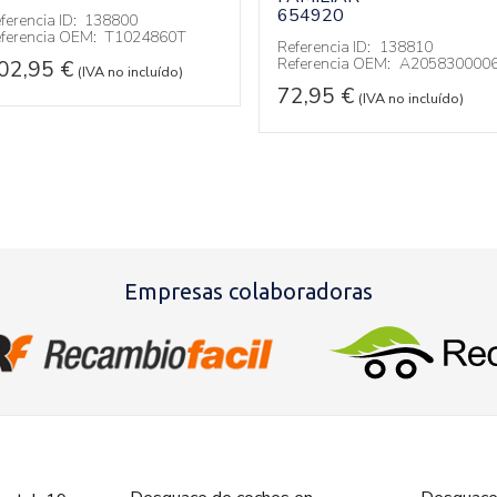
654920
ferencia ID:
138800
ferencia OEM:
T1024860T
Referencia ID:
138810
Referencia OEM:
A205830000
02,95
€
(IVA no incluído)
72,95
€
(IVA no incluído)
Empresas colaboradoras