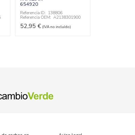
654920
654920
Referencia ID:
138806
Referencia ID:
13
6
Referencia OEM:
A2138301900
Referencia OEM:
52,95
€
72,95
€
(IVA no incluído)
(IVA no