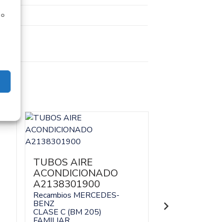
 o
TUBOS AIRE
TUBOS AIR
ACONDICIONADO
ACONDICI
A2138301900
A20583056
Recambios MERCEDES-
Recambios ME
BENZ
BENZ
CLASE C (BM 205)
CLASE C (BM 2
FAMILIAR
FAMILIAR