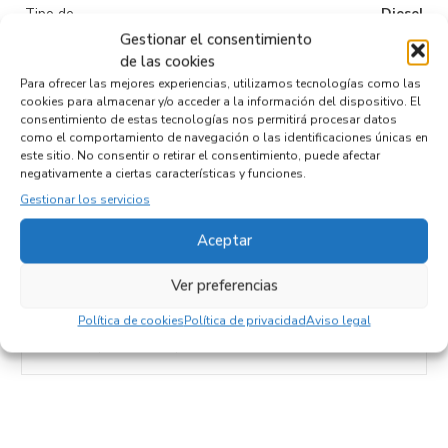
Tipo de
Diesel
combustible
Gestionar el consentimiento
de las cookies
Código motor
K9K808
Para ofrecer las mejores experiencias, utilizamos tecnologías como las
cookies para almacenar y/o acceder a la información del dispositivo. El
Código cambio
consentimiento de estas tecnologías nos permitirá procesar datos
como el comportamiento de navegación o las identificaciones únicas en
este sitio. No consentir o retirar el consentimiento, puede afectar
negativamente a ciertas características y funciones.
Productos relacionados
Gestionar los servicios
Aceptar
 IZQUIERDA
MANGUETA DELANTERA IZ
Ver preferencias
(F/KC0)
K9K808
Recambios RENAULT
KANGOO I (F/K
Referencia ID:
145607
Política de cookies
Política de privacidad
Aviso legal
Referencia OEM:
F309
52,95
€
(IVA no incluído)