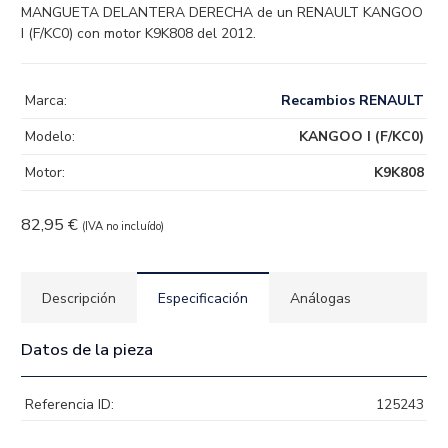
MANGUETA DELANTERA DERECHA de un RENAULT KANGOO
I (F/KC0) con motor K9K808 del 2012.
Marca:
Recambios RENAULT
Modelo:
KANGOO I (F/KC0)
Motor:
K9K808
82,95
€
(IVA no incluído)
Descripción
Especificación
Análogas
Datos de la pieza
Referencia ID:
125243