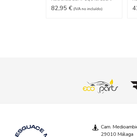
82,95
€
4
(IVA no incluído)
 no incluído)
Cam. Medioambie
29010 Málaga