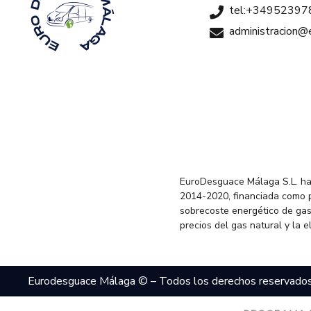
tel:+34952397
administracion
EuroDesguace Málaga S.L. ha
2014-2020, financiada como 
sobrecoste energético de gas
precios del gas natural y la 
Eurodesguace Málaga © – Todos los derechos reservado