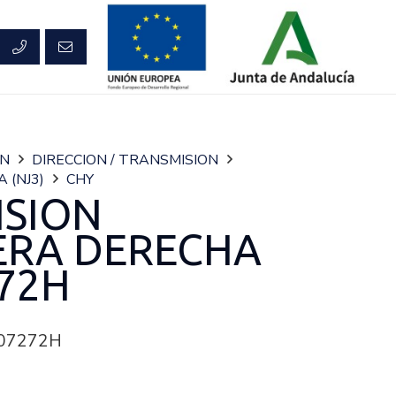
ON
DIRECCION / TRANSMISION
A (NJ3)
CHY
ISION
ERA DERECHA
72H
07272H