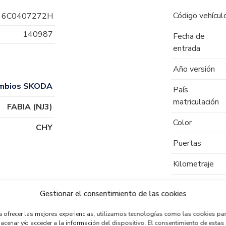
Código vehícul
6C0407272H
140987
Fecha de
entrada
Año versión
mbios SKODA
País
matriculación
FABIA (NJ3)
Color
CHY
Puertas
Kilometraje
Tipo de
Gestionar el consentimiento de las cookies
combustible
a ofrecer las mejores experiencias, utilizamos tecnologías como las cookies pa
Código motor
acenar y/o acceder a la información del dispositivo. El consentimiento de estas