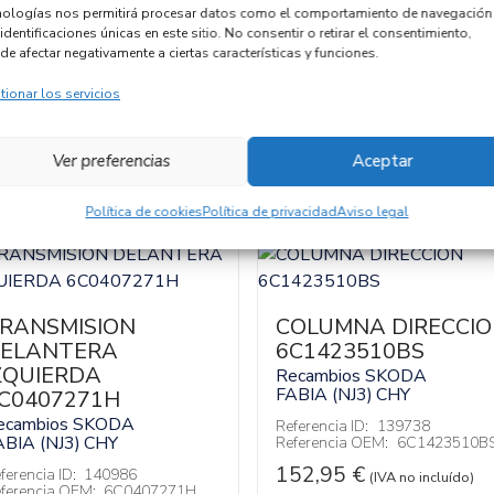
nologías nos permitirá procesar datos como el comportamiento de navegación
Código cambio
identificaciones únicas en este sitio. No consentir o retirar el consentimiento,
de afectar negativamente a ciertas características y funciones.
tionar los servicios
Ver preferencias
Aceptar
Política de cookies
Política de privacidad
Aviso legal
RANSMISION
COLUMNA DIRECCI
ELANTERA
6C1423510BS
ZQUIERDA
Recambios SKODA
FABIA (NJ3)
CHY
C0407271H
ecambios SKODA
Referencia ID:
139738
ABIA (NJ3)
CHY
Referencia OEM:
6C1423510B
152,95
€
ferencia ID:
140986
(IVA no incluído)
ferencia OEM:
6C0407271H