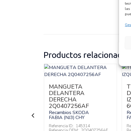
tec
las 
pue
Ges
Productos relacionados
MANGUETA
T
DELANTERA
D
LEVALUNAS
DERECHA
I
RO
2Q0407256AF
6
 6V1867172
Recambios SKODA
R
SKODA
FABIA (NJ3)
CHY
F
CHY
Referencia ID:
145314
Re
138463
Referencia OEM:
2Q0407256AF
Re
:
6V1867172