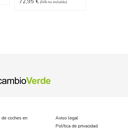
72,95
€
102,95
€
(IVA no incluído)
(IVA 
 de coches en
Aviso legal
Política de privacidad