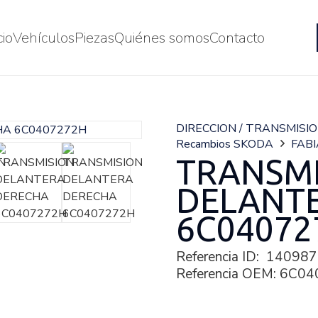
cio
Vehículos
Piezas
Quiénes somos
Contacto
DIRECCION / TRANSMISI
Recambios SKODA
FABI
TRANSM
DELANT
6C04072
Referencia ID:
140987
Referencia OEM:
6C04