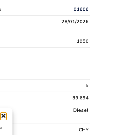
o
01606
28/01/2026
1950
5
89.694
Diesel
ra
CHY