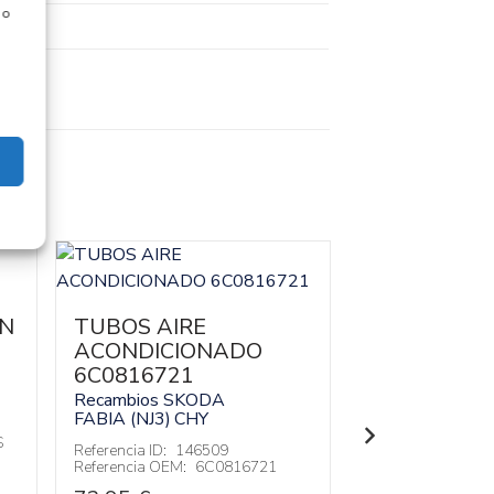
 o
ON
TUBOS AIRE
EJE DELANT
ACONDICIONADO
CUNA MOT
6C0816721
17489547
Recambios SKODA
Recambios SK
FABIA (NJ3)
CHY
FABIA (NJ3)
CH
S
Referencia ID:
146509
Referencia ID:
14
Referencia OEM:
6C0816721
Referencia OEM: