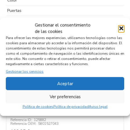
Color
Puertas
Kilometraje
231.645
Gestionar el consentimiento
de las cookies
Tipo de
combustible
Para ofrecer las mejores experiencias, utilizamos tecnologías como las
cookies para almacenar y/o acceder a la información del dispositivo. El
Código motor
F4AE3481B*S
consentimiento de estas tecnologías nos permitirá procesar datos
como el comportamiento de navegación o las identificaciones únicas en
Código cambio
este sitio. No consentir o retirar el consentimiento, puede afectar
negativamente a ciertas características y funciones.
Gestionar los servicios
Aceptar
Productos relacionados
Ver preferencias
MODULO ELECTRONICO 5801527043
Política de cookies
Política de privacidad
Aviso legal
Recambios IVECO
EUROCARGO (03.2008)
F4AE3481B*S
Referencia ID:
125882
Referencia OEM:
5801527043