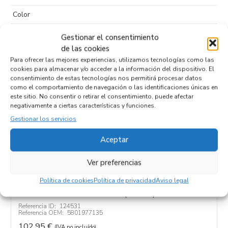
Color
Puertas
Gestionar el consentimiento
de las cookies
Tipo de
Para ofrecer las mejores experiencias, utilizamos tecnologías como las
combustible
cookies para almacenar y/o acceder a la información del dispositivo. El
consentimiento de estas tecnologías nos permitirá procesar datos
Código motor
F4AE0681E C
como el comportamiento de navegación o las identificaciones únicas en
este sitio. No consentir o retirar el consentimiento, puede afectar
Código cambio
negativamente a ciertas características y funciones.
Gestionar los servicios
Aceptar
Productos relacionados
Ver preferencias
Política de cookies
Política de privacidad
Aviso legal
MOTOR ARRANQUE 5801977135
Recambios IVECO
EUROCARGO (05.2003)
F4AE0681E C
Referencia ID:
124531
Referencia OEM:
5801977135
102,95
€
(IVA no incluído)