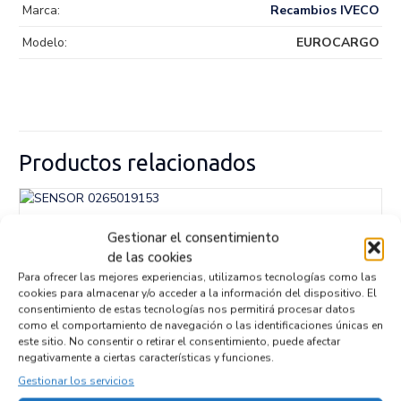
Marca:
Recambios IVECO
Modelo:
EUROCARGO
Productos relacionados
SENSOR 0265019153
Gestionar el consentimiento
Recambios » OTROS...
MODELOS
de las cookies
Referencia ID:
147069
Para ofrecer las mejores experiencias, utilizamos tecnologías como las
Referencia OEM:
0265019153
cookies para almacenar y/o acceder a la información del dispositivo. El
32,95
€
(IVA no incluído)
consentimiento de estas tecnologías nos permitirá procesar datos
como el comportamiento de navegación o las identificaciones únicas en
este sitio. No consentir o retirar el consentimiento, puede afectar
negativamente a ciertas características y funciones.
Gestionar los servicios