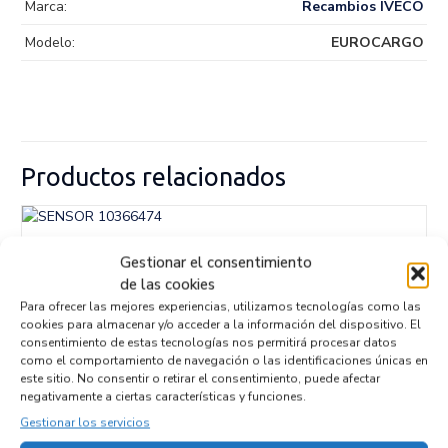
Marca:
Recambios IVECO
Modelo:
EUROCARGO
Productos relacionados
SENSOR 10366474
Gestionar el consentimiento
Recambios » OTROS...
MODELOS
de las cookies
Referencia ID:
146754
Para ofrecer las mejores experiencias, utilizamos tecnologías como las
Referencia OEM:
10366474
cookies para almacenar y/o acceder a la información del dispositivo. El
17,95
€
(IVA no incluído)
consentimiento de estas tecnologías nos permitirá procesar datos
como el comportamiento de navegación o las identificaciones únicas en
este sitio. No consentir o retirar el consentimiento, puede afectar
negativamente a ciertas características y funciones.
Gestionar los servicios