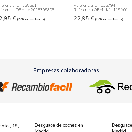
ferencia ID:
138881
Referencia ID:
138794
ferencia OEM:
A2058309805
Referencia OEM:
K11119A01
2,95
€
22,95
€
(IVA no incluído)
(IVA no incluído)
Empresas colaboradoras
Desguace de coches en
Desguace
ntal, 19,
Madrid
Madrid