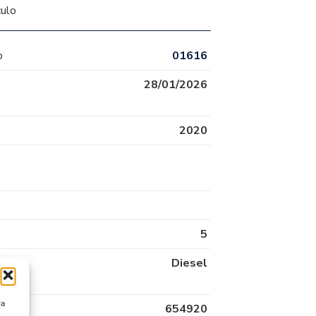
culo
o
01616
28/01/2026
2020
5
Diesel
ra
654920