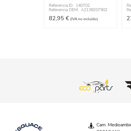
138404
Referencia ID:
140702
Re
:
A0009001017
Referencia OEM:
A2138207902
Re
82,95
€
2
VA no incluído)
(IVA no incluído)
Cam. Medioambie