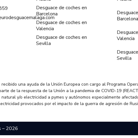
Desguace de coches en
859
Desguace
Barcelona
@eurodesguacemalaga.com
Barcelon
Desguace de coches en
Valencia
Desguace
Desguace de coches en
Valencia
Sevilla
Desguace
Sevilla
 recibido una ayuda de la Unión Europea con cargo al Programa Oper
parte de la respuesta de la Unión a la pandemia de COVID-19 (REACT
 natural y/o electricidad a pymes y autónomos especialmente afectado
electricidad provocados por el impacto de la guerra de agresión de Rus
s – 2026