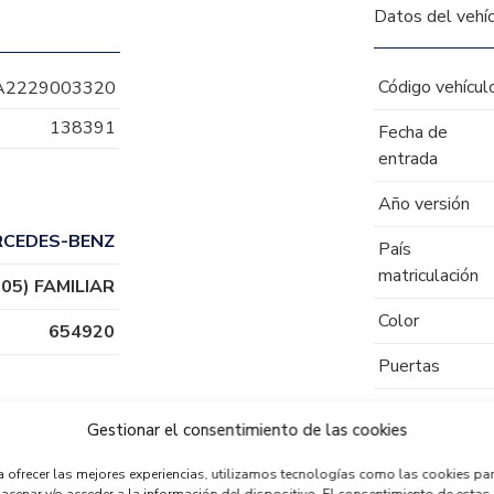
Datos del vehí
Código vehícul
A2229003320
138391
Fecha de
entrada
Año versión
RCEDES-BENZ
País
matriculación
05) FAMILIAR
Color
654920
Puertas
Tipo de
Gestionar el consentimiento de las cookies
combustible
a ofrecer las mejores experiencias, utilizamos tecnologías como las cookies pa
Código motor
acenar y/o acceder a la información del dispositivo. El consentimiento de estas