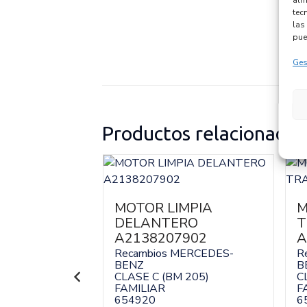
tec
las 
pue
Ges
Productos relacionados
MOTOR LIMPIA
M
NICO
DELANTERO
T
1017
A2138207902
A
MERCEDES-
Recambios MERCEDES-
R
BENZ
B
 205)
CLASE C (BM 205)
C
FAMILIAR
F
654920
6