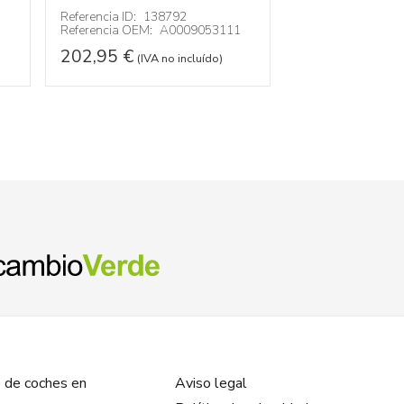
Referencia OEM:
Referencia ID:
138792
Referencia OEM:
A0009053111
102,95
€
(IVA 
202,95
€
(IVA no incluído)
 de coches en
Aviso legal