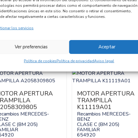
nologías nos permitirá procesar datos como el comportamiento de navegación
Código cambio
identificaciones únicas en este sitio. No consentir o retirar el consentimiento,
de afectar negativamente a ciertas características y funciones.
tionar los servicios
Ver preferencias
Aceptar
Política de cookies
Política de privacidad
Aviso legal
OTOR APERTURA
MOTOR APERTURA
RAMPILLA
TRAMPILLA
2058309805
K11119A01
ecambios MERCEDES-
Recambios MERCEDES-
ENZ
BENZ
LASE C (BM 205)
CLASE C (BM 205)
AMILIAR
FAMILIAR
54920
654920