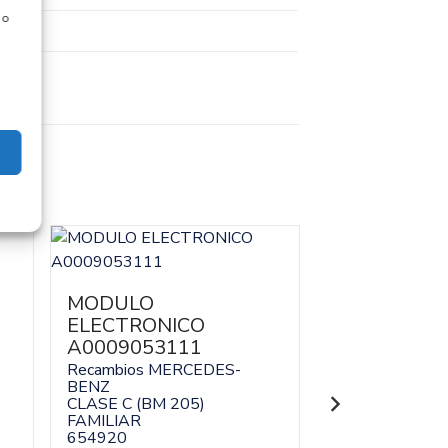
 o
MODULO
MOTOR AR
ELECTRONICO
A65490616
A0009053111
Recambios ME
BENZ
Recambios MERCEDES-
CLASE C (BM 2
BENZ
FAMILIAR
CLASE C (BM 205)
654920
FAMILIAR
654920
Referencia ID:
13