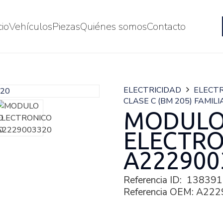
cio
Vehículos
Piezas
Quiénes somos
Contacto
ELECTRICIDAD
ELECTR
CLASE C (BM 205) FAMILI
MODUL
ELECTR
A222900
Referencia ID:
138391
Referencia OEM:
A222