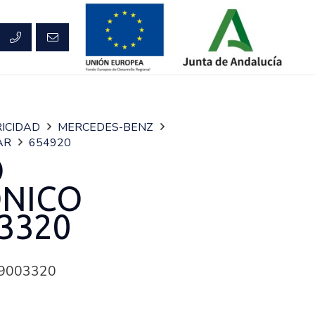
ICIDAD
MERCEDES-BENZ
AR
654920
O
ONICO
3320
9003320