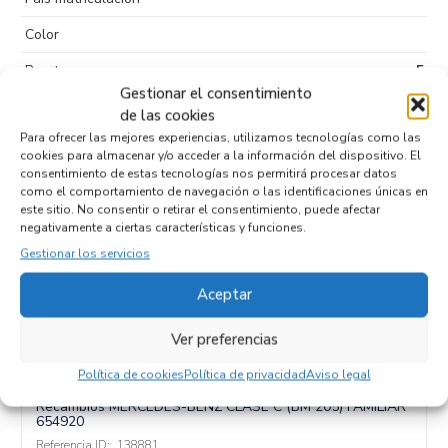
Color
Puertas
5
Gestionar el consentimiento
Tipo de
Diesel
de las cookies
combustible
Para ofrecer las mejores experiencias, utilizamos tecnologías como las
cookies para almacenar y/o acceder a la información del dispositivo. El
Código motor
654920
consentimiento de estas tecnologías nos permitirá procesar datos
como el comportamiento de navegación o las identificaciones únicas en
Código cambio
este sitio. No consentir o retirar el consentimiento, puede afectar
negativamente a ciertas características y funciones.
Gestionar los servicios
Productos relacionados
Aceptar
Ver preferencias
MOTOR APERTURA TRAMPILLA
Política de cookies
Política de privacidad
Aviso legal
A2058309805
Recambios MERCEDES-BENZ
CLASE C (BM 205) FAMILIAR
654920
Referencia ID:
138881