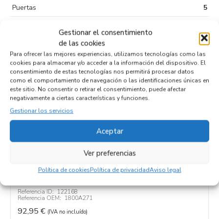
Puertas
5
Kilometraje
421.232
Gestionar el consentimiento
Tipo de
de las cookies
combustible
Para ofrecer las mejores experiencias, utilizamos tecnologías como las
cookies para almacenar y/o acceder a la información del dispositivo. El
Código motor
4N13
consentimiento de estas tecnologías nos permitirá procesar datos
como el comportamiento de navegación o las identificaciones únicas en
Código cambio
este sitio. No consentir o retirar el consentimiento, puede afectar
negativamente a ciertas características y funciones.
Gestionar los servicios
Aceptar
Productos relacionados
Ver preferencias
ALTERNADOR 1800A271
Política de cookies
Política de privacidad
Aviso legal
Recambios MITSUBISHI
ASX (GA0W)
4N13
Referencia ID:
122168
Referencia OEM:
1800A271
92,95
€
(IVA no incluído)