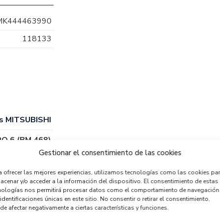
MK444463990
118133
s MITSUBISHI
O 6 (BM 468)
(09.2011)
Gestionar el consentimiento de las cookies
a ofrecer las mejores experiencias, utilizamos tecnologías como las cookies pa
acenar y/o acceder a la información del dispositivo. El consentimiento de estas
nologías nos permitirá procesar datos como el comportamiento de navegación
identificaciones únicas en este sitio. No consentir o retirar el consentimiento,
de afectar negativamente a ciertas características y funciones.