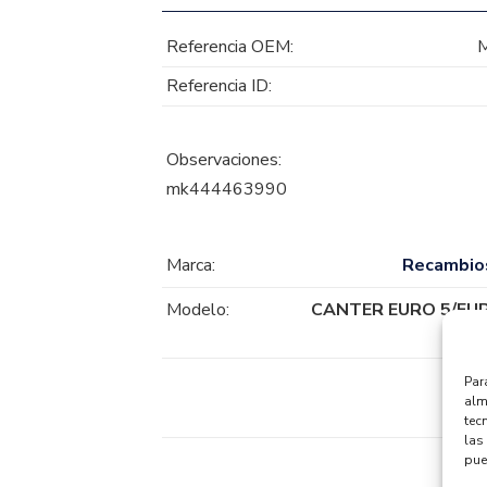
Referencia OEM:
Referencia ID:
Observaciones:
mk444463990
Marca:
Recambio
Modelo:
CANTER EURO 5/EUR
Par
alm
tec
las 
pue