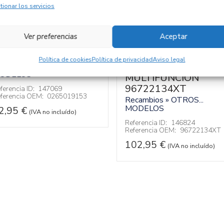
tionar los servicios
Ver preferencias
Aceptar
ENSOR 0265019153
Política de cookies
Política de privacidad
Aviso legal
MANDO
ecambios » OTROS...
ODELOS
MULTIFUNCION
96722134XT
ferencia ID:
147069
ferencia OEM:
0265019153
Recambios » OTROS...
MODELOS
2,95
€
(IVA no incluído)
Referencia ID:
146824
Referencia OEM:
96722134XT
102,95
€
(IVA no incluído)