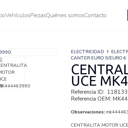
cio
Vehículos
Piezas
Quiénes somos
Contacto
ELECTRICIDAD
ELECTR
CANTER EURO 5/EURO 6 (
CENTRA
UCE MK4
Referencia ID:
118133
Referencia OEM:
MK44
Observaciones:
mk44446
CENTRALITA MOTOR UCE 