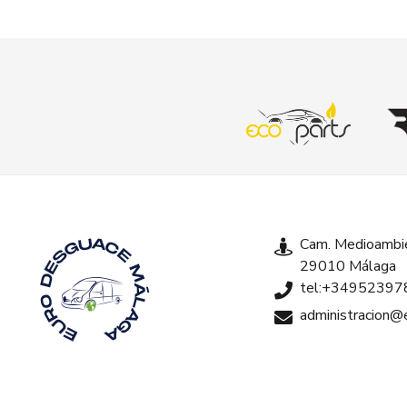
Cam. Medioambie
29010 Málaga
tel:+34952397
administracion