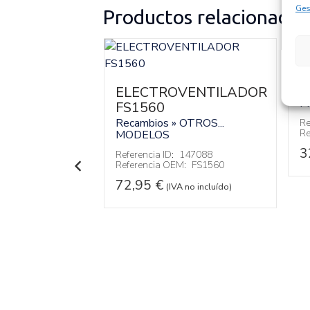
Ges
Productos relacionados
S
ELECTROVENTILADOR
R
M
NICO
FS1560
0005
Recambios » OTROS...
Re
Re
MODELOS
OTROS...
3
Referencia ID:
147088
Referencia OEM:
FS1560
146238
:
A9068270005
72,95
€
(IVA no incluído)
 no incluído)