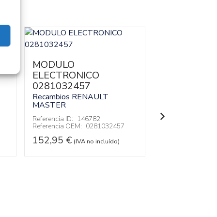
SENSOR 10
MODULO
Recambios » OT
MODELOS
ELECTRONICO
0281032457
Referencia ID:
14
Referencia OEM:
Recambios RENAULT
MASTER
17,95
€
(IVA no
Referencia ID:
146782
Referencia OEM:
0281032457
152,95
€
(IVA no incluído)