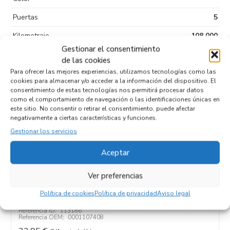
Puertas
5
Kilometraje
108.000
Gestionar el consentimiento
Tipo de
Sin plomo 91
de las cookies
combustible
Para ofrecer las mejores experiencias, utilizamos tecnologías como las
cookies para almacenar y/o acceder a la información del dispositivo. El
Código motor
Z14XEP
consentimiento de estas tecnologías nos permitirá procesar datos
como el comportamiento de navegación o las identificaciones únicas en
Código cambio
este sitio. No consentir o retirar el consentimiento, puede afectar
negativamente a ciertas características y funciones.
Gestionar los servicios
Productos relacionados
Aceptar
Ver preferencias
MOTOR ARRANQUE 0001107408
Política de cookies
Política de privacidad
Aviso legal
Recambios OPEL
CORSA D
Z14XEP
Referencia ID:
113186
Referencia OEM:
0001107408