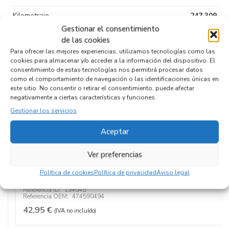
Kilometraje
247.309
Gestionar el consentimiento
Tipo de
Diesel
de las cookies
combustible
Para ofrecer las mejores experiencias, utilizamos tecnologías como las
cookies para almacenar y/o acceder a la información del dispositivo. El
Código motor
Z13DTH
consentimiento de estas tecnologías nos permitirá procesar datos
como el comportamiento de navegación o las identificaciones únicas en
Código cambio
este sitio. No consentir o retirar el consentimiento, puede afectar
negativamente a ciertas características y funciones.
Gestionar los servicios
Productos relacionados
Aceptar
Ver preferencias
ALTERNADOR 474590494
Política de cookies
Política de privacidad
Aviso legal
Recambios OPEL
CORSA D
Z13DTH
Referencia ID:
134045
Referencia OEM:
474590494
42,95
€
(IVA no incluído)