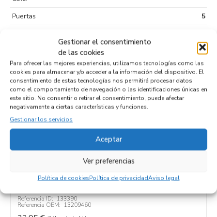
Puertas
5
Kilometraje
247.309
Gestionar el consentimiento
Tipo de
Diesel
de las cookies
combustible
Para ofrecer las mejores experiencias, utilizamos tecnologías como las
cookies para almacenar y/o acceder a la información del dispositivo. El
Código motor
Z13DTH
consentimiento de estas tecnologías nos permitirá procesar datos
como el comportamiento de navegación o las identificaciones únicas en
Código cambio
este sitio. No consentir o retirar el consentimiento, puede afectar
negativamente a ciertas características y funciones.
Gestionar los servicios
Productos relacionados
Aceptar
Ver preferencias
PANTALLA MULTIFUNCION 13209460
Política de cookies
Política de privacidad
Aviso legal
Recambios OPEL
CORSA D
Z13DTH
Referencia ID:
133390
Referencia OEM:
13209460