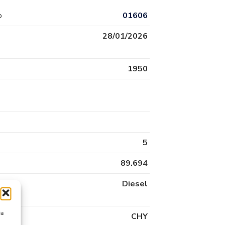
o
01606
28/01/2026
1950
5
89.694
Diesel
ra
CHY