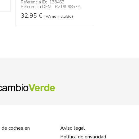
Referencia ID:
138462
Referencia OEM:
6V1959857A
22,95
€
(IVA no
32,95
€
(IVA no incluído)
 de coches en
Aviso legal
Política de privacidad