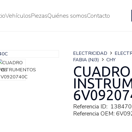
cio
Vehículos
Piezas
Quiénes somos
Contacto
ELECTRICIDAD
ELECTR
FABIA (NJ3)
CHY
CUADRO
INSTRU
6V09207
Referencia ID:
138470
Referencia OEM:
6V09