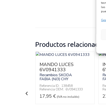
tec
las 
pue
Ges
Productos relacionados
MANDO LUCES
I
6V0941333
6
RRANQUE
21G
Recambios SKODA
R
FABIA (NJ3)
CHY
F
SKODA
CHY
Referencia ID:
138458
Re
Referencia OEM:
6V0941333
Re
140259
:
02M911021G
17,95
€
2
(IVA no incluído)
 no incluído)