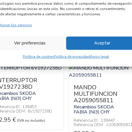
nologías nos permitirá procesar datos como el comportamiento de navegación
Código cambio
identificaciones únicas en este sitio. No consentir o retirar el consentimiento,
de afectar negativamente a ciertas características y funciones.
tionar los servicios
Ver preferencias
Aceptar
Política de cookies
Política de privacidad
Aviso legal
NTERRUPTOR
V1927238D
MANDO
MULTIFUNCION
ecambios SKODA
ABIA (NJ3)
CHY
A2059055811
Recambios SKODA
ferencia ID:
138453
ferencia OEM:
6V1927238D
FABIA (NJ3)
CHY
2,95
€
Referencia ID:
138447
(IVA no incluído)
Referencia OEM:
A205905581