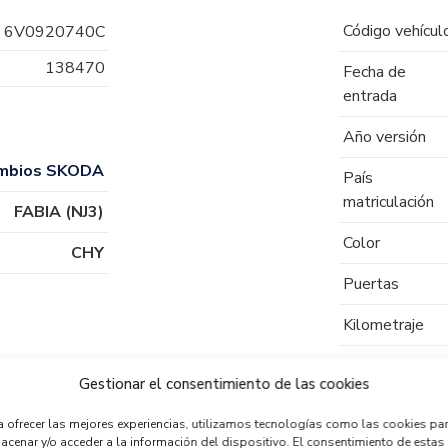
Código vehícul
6V0920740C
138470
Fecha de
entrada
Año versión
mbios SKODA
País
matriculación
FABIA (NJ3)
Color
CHY
Puertas
Kilometraje
Tipo de
Gestionar el consentimiento de las cookies
combustible
a ofrecer las mejores experiencias, utilizamos tecnologías como las cookies pa
Código motor
acenar y/o acceder a la información del dispositivo. El consentimiento de estas