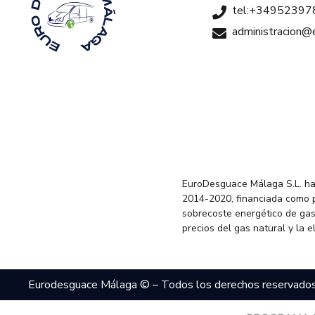
tel:+34952397
administracion
EuroDesguace Málaga S.L. ha
2014-2020, financiada como 
sobrecoste energético de gas
precios del gas natural y la 
Eurodesguace Málaga © – Todos los derechos reservado