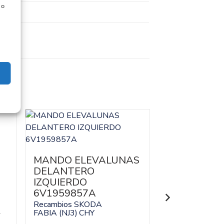
 o
MANDO ELEVALUNAS
MANDO EL
DELANTERO
DELANTER
IZQUIERDO
DERECHO 6
6V1959857A
Recambios SK
FABIA (NJ3)
CH
Recambios SKODA
1
FABIA (NJ3)
CHY
Referencia ID:
13
Referencia OEM: