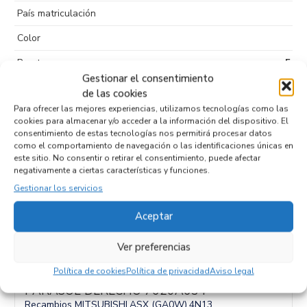
País matriculación
Color
Puertas
5
Gestionar el consentimiento
Kilometraje
421.232
de las cookies
Para ofrecer las mejores experiencias, utilizamos tecnologías como las
Tipo de
cookies para almacenar y/o acceder a la información del dispositivo. El
combustible
consentimiento de estas tecnologías nos permitirá procesar datos
como el comportamiento de navegación o las identificaciones únicas en
Código motor
4N13
este sitio. No consentir o retirar el consentimiento, puede afectar
negativamente a ciertas características y funciones.
Código cambio
Gestionar los servicios
Aceptar
Productos relacionados
Ver preferencias
Política de cookies
Política de privacidad
Aviso legal
PARASOL DERECHO 7620A634
Recambios MITSUBISHI
ASX (GA0W)
4N13