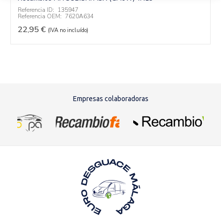
Referencia ID:
135947
Referencia OEM:
7620A634
22,95
€
(IVA no incluído)
Empresas colaboradoras