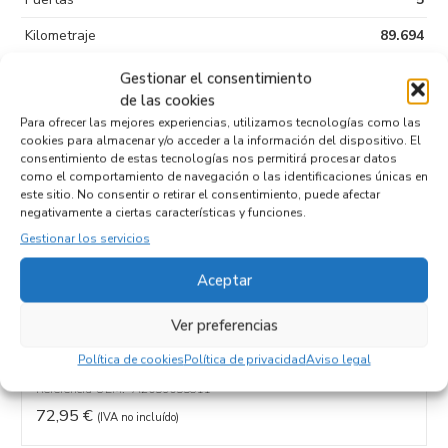
Kilometraje
89.694
Tipo de
Diesel
Gestionar el consentimiento
combustible
de las cookies
Para ofrecer las mejores experiencias, utilizamos tecnologías como las
Código motor
CHY
cookies para almacenar y/o acceder a la información del dispositivo. El
consentimiento de estas tecnologías nos permitirá procesar datos
Código cambio
como el comportamiento de navegación o las identificaciones únicas en
este sitio. No consentir o retirar el consentimiento, puede afectar
negativamente a ciertas características y funciones.
Gestionar los servicios
Productos relacionados
Aceptar
Ver preferencias
 A2059055811
MANDO ELEVALUNAS DEL
DERECHO 6V1867172
CHY
Política de cookies
Política de privacidad
Aviso legal
Recambios SKODA
FABIA (NJ3)
CHY
Referencia ID:
138463
Referencia OEM:
6V1867172
22,95
€
(IVA no incluído)