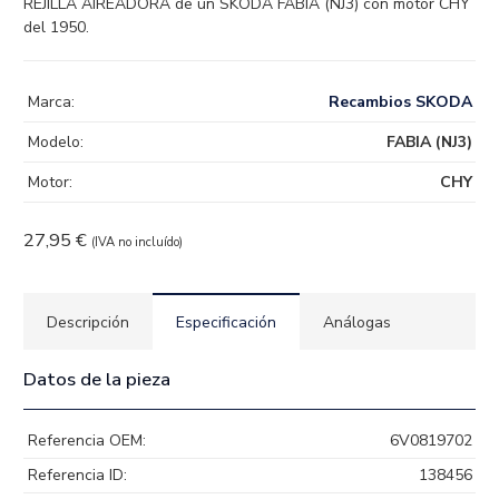
REJILLA AIREADORA de un SKODA FABIA (NJ3) con motor CHY
del 1950.
Marca:
Recambios SKODA
Modelo:
FABIA (NJ3)
Motor:
CHY
27,95
€
(IVA no incluído)
Descripción
Especificación
Análogas
Datos de la pieza
Referencia OEM:
6V0819702
Referencia ID:
138456