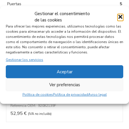
Puertas
5
Gestionar el consentimiento
Tipo de
Diesel
de las cookies
combustible
Para ofrecer las mejores experiencias, utilizamos tecnologías como las
Código motor
VM47C
cookies para almacenar y/o acceder a la información del dispositivo. El
consentimiento de estas tecnologías nos permitirá procesar datos
Código cambio
como el comportamiento de navegación o las identificaciones únicas en
este sitio. No consentir o retirar el consentimiento, puede afectar
negativamente a ciertas características y funciones.
Gestionar los servicios
Productos relacionados
Aceptar
Ver preferencias
TAPA DISTRIBUCION 92082139F
Política de cookies
Política de privacidad
Aviso legal
Recambios CHRYSLER
GRAND VOYAGER (RT)
Referencia ID:
103612
Referencia OEM:
92082139F
52,95
€
(IVA no incluído)