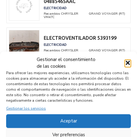
04885465AAC
ELECTRICIDAD
Recambios CHRYSLER
GRAND VOYAGER (RT)
VM47C
ELECTROVENTILADOR 5393199
ELECTRICIDAD
Recambios CHRYSLER
GRAND VOYAGER (RT)
VM47C
Gestionar el consentimiento
de las cookies
Para ofrecer las mejores experiencias, utilizamos tecnologías como las
CAJA RELES / FUSIBLES
cookies para almacenar y/o acceder a la información del dispositivo. El
P05144509AF
consentimiento de estas tecnologías nos permitirá procesar datos
ELECTRICIDAD
como el comportamiento de navegación o las identificaciones únicas en
Recambios CHRYSLER
GRAND VOYAGER (RT)
este sitio. No consentir o retirar el consentimiento, puede afectar
VM47C
negativamente a ciertas características y funciones.
Gestionar los servicios
CENTRALITA MOTOR UCE
P05094800AD
Aceptar
ELECTRICIDAD
Recambios CHRYSLER
GRAND VOYAGER (RT)
Ver preferencias
VM47C