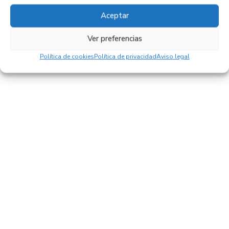
Referencia ID:
125027
Referencia OEM:
P05127379AA
Aceptar
32,95
€
(IVA no incluído)
Ver preferencias
Política de cookies
Política de privacidad
Aviso legal