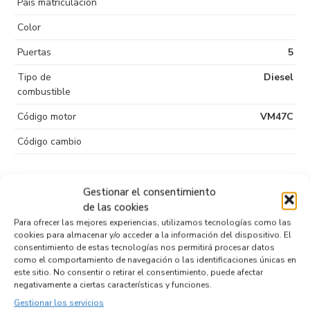
País matriculación
Color
Puertas
5
Tipo de
Diesel
combustible
Código motor
VM47C
Código cambio
Gestionar el consentimiento
Productos relacionados
de las cookies
Para ofrecer las mejores experiencias, utilizamos tecnologías como las
cookies para almacenar y/o acceder a la información del dispositivo. El
consentimiento de estas tecnologías nos permitirá procesar datos
como el comportamiento de navegación o las identificaciones únicas en
MANDO CALEFACCION / AIRE
este sitio. No consentir o retirar el consentimiento, puede afectar
ACONDICIONADO P05127379AA
negativamente a ciertas características y funciones.
Recambios CHRYSLER
GRAND VOYAGER (RT)
VM47C
Gestionar los servicios