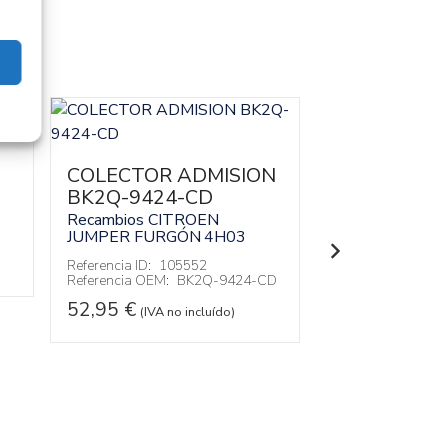
COLECTOR ADMISION
VALVULA E
BK2Q-9424-CD
9D475-CD
Recambios CITROEN
Recambios CI
JUMPER FURGÓN
4H03
JUMPER FURG
Referencia ID:
105552
Referencia ID:
10
Referencia OEM:
BK2Q-9424-CD
Referencia OEM:
CD
52,95
€
(IVA no incluído)
72,95
€
(IVA no