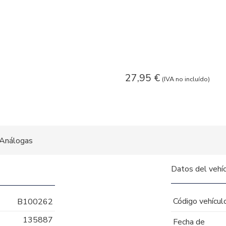
27,95
€
(IVA no incluído)
Análogas
Datos del vehí
Código vehícul
B100262
135887
Fecha de