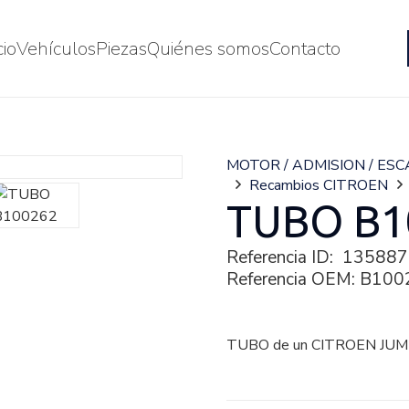
cio
Vehículos
Piezas
Quiénes somos
Contacto
MOTOR / ADMISION / ES
Recambios CITROEN
TUBO B1
Referencia ID:
135887
Referencia OEM:
B100
TUBO de un CITROEN JUM