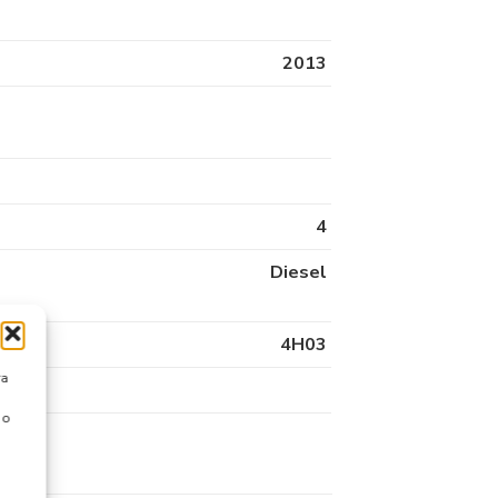
2013
4
Diesel
4H03
ra
 o