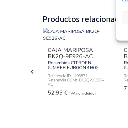
Ges
Productos relacionados
2Q9E470BA
CAJA MARIPOSA
C
CITROEN
RGÓN
4H03
BK2Q-9E926-AC
B
Recambios CITROEN
R
110608
:
CK2Q9E470BA
JUMPER FURGÓN
4H03
J
Referencia ID:
105571
Re
 no incluído)
Referencia OEM:
BK2Q-9E926-
Re
AC
7
52,95
€
(IVA no incluído)