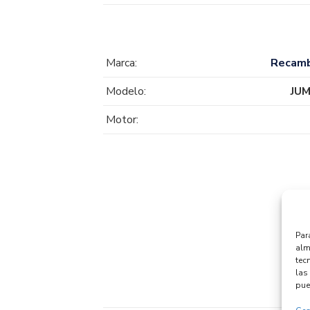
Marca:
Recam
Modelo:
JU
Motor:
Par
alm
tec
las 
pue