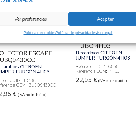
tionar los servicios
Ver preferencias
Aceptar
Política de cookies
Política de privacidad
Aviso legal
TUBO 4H03
OLECTOR ESCAPE
Recambios CITROEN
JUMPER FURGÓN
4H03
U3Q9430CC
ecambios CITROEN
Referencia ID:
105558
Referencia OEM:
4H03
UMPER FURGÓN
4H03
22,95
€
ferencia ID:
107885
(IVA no incluído)
ferencia OEM:
BU3Q9430CC
2,95
€
(IVA no incluído)