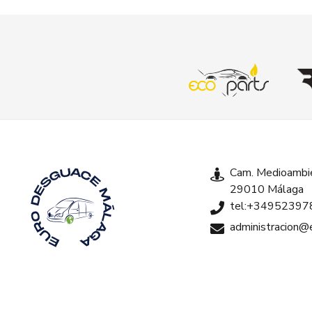
Cam. Medioambie
29010 Málaga
tel:+34952397
administracion