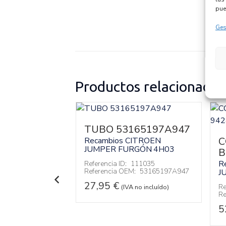
pue
Ges
Productos relacionados
03
TUBO 53165197A947
C
CITROEN
Recambios CITROEN
RGÓN
4H03
JUMPER FURGÓN
4H03
B
R
105558
Referencia ID:
111035
:
4H03
Referencia OEM:
53165197A947
J
27,95
€
Re
 no incluído)
(IVA no incluído)
Re
5