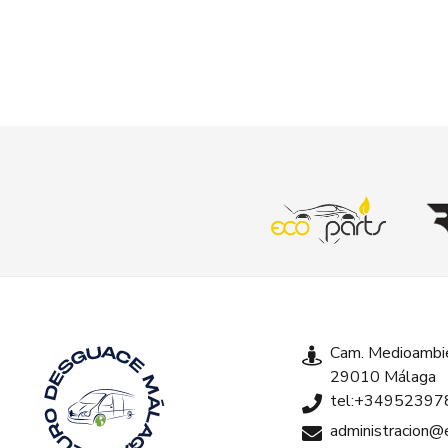
Cam. Medioambie
29010 Málaga
tel:+34952397
administracion