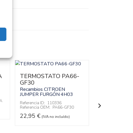
A
TERMOSTATO PA66-
GF30
TAPA BALA
70260190
Recambios CITROEN
JUMPER FURGÓN
4H03
Recambios CI
A
JUMPER FURG
Referencia ID:
110336
Referencia OEM:
PA66-GF30
Referencia ID:
11
Referencia OEM:
22,95
€
(IVA no incluído)
42,95
€
(IVA no