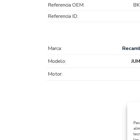
Referencia OEM:
BK
Referencia ID:
Marca:
Recam
Modelo:
JU
Motor:
Par
alm
tec
las 