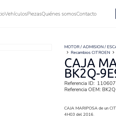
cio
Vehículos
Piezas
Quiénes somos
Contacto
MOTOR / ADMISION / ES
Recambios CITROEN
CAJA MA
BK2Q-9E
Referencia ID:
110607
Referencia OEM:
BK2Q
CAJA MARIPOSA de un CI
4H03 del 2016.