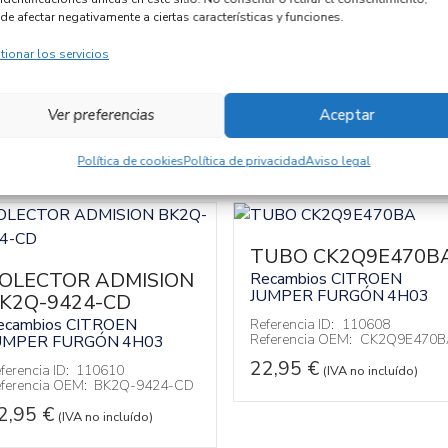
Código cambio
de afectar negativamente a ciertas características y funciones.
tionar los servicios
Ver preferencias
Aceptar
Política de cookies
Política de privacidad
Aviso legal
TUBO CK2Q9E470B
OLECTOR ADMISION
Recambios CITROEN
JUMPER FURGÓN
4H03
K2Q-9424-CD
ecambios CITROEN
Referencia ID:
110608
Referencia OEM:
CK2Q9E470B
UMPER FURGÓN
4H03
22,95
€
ferencia ID:
110610
(IVA no incluído)
ferencia OEM:
BK2Q-9424-CD
2,95
€
(IVA no incluído)