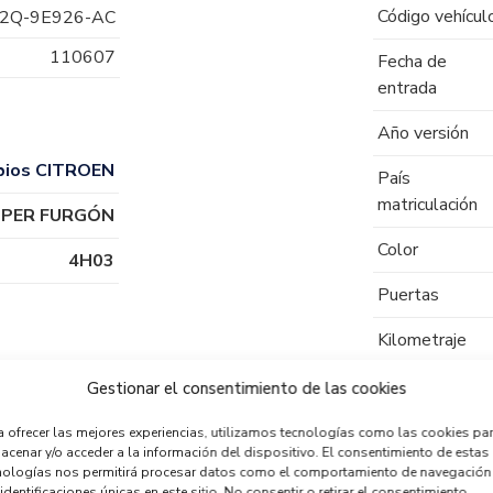
Código vehícul
2Q-9E926-AC
110607
Fecha de
entrada
Año versión
bios CITROEN
País
matriculación
MPER FURGÓN
Color
4H03
Puertas
Kilometraje
Tipo de
Gestionar el consentimiento de las cookies
combustible
a ofrecer las mejores experiencias, utilizamos tecnologías como las cookies pa
acenar y/o acceder a la información del dispositivo. El consentimiento de estas
Código motor
nologías nos permitirá procesar datos como el comportamiento de navegación
identificaciones únicas en este sitio. No consentir o retirar el consentimiento,