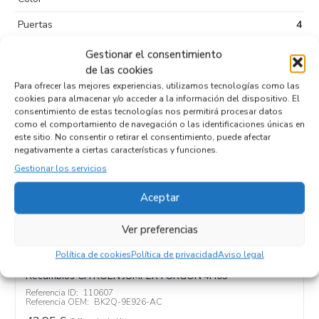
Puertas
4
Kilometraje
232.000
Gestionar el consentimiento
de las cookies
Tipo de
Diesel
Para ofrecer las mejores experiencias, utilizamos tecnologías como las
combustible
cookies para almacenar y/o acceder a la información del dispositivo. El
consentimiento de estas tecnologías nos permitirá procesar datos
Código motor
4H03
como el comportamiento de navegación o las identificaciones únicas en
este sitio. No consentir o retirar el consentimiento, puede afectar
Código cambio
negativamente a ciertas características y funciones.
Gestionar los servicios
Aceptar
Productos relacionados
Ver preferencias
Política de cookies
Política de privacidad
Aviso legal
CAJA MARIPOSA BK2Q-9E926-AC
Recambios CITROEN
JUMPER FURGÓN
4H03
Referencia ID:
110607
Referencia OEM:
BK2Q-9E926-AC