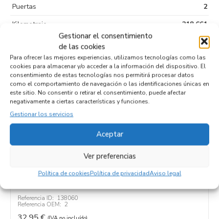
Puertas
2
Kilometraje
218.661
Gestionar el consentimiento
Tipo de
Diesel
de las cookies
combustible
Para ofrecer las mejores experiencias, utilizamos tecnologías como las
cookies para almacenar y/o acceder a la información del dispositivo. El
Código motor
F1AGL4113
consentimiento de estas tecnologías nos permitirá procesar datos
como el comportamiento de navegación o las identificaciones únicas en
Código cambio
este sitio. No consentir o retirar el consentimiento, puede afectar
negativamente a ciertas características y funciones.
Gestionar los servicios
Productos relacionados
Aceptar
Ver preferencias
TUBO 2
Política de cookies
Política de privacidad
Aviso legal
Recambios FIAT
DUCATO 3 CAMIÓN/VOLQUETE 35 (290)
F1AGL4113
Referencia ID:
138060
Referencia OEM:
2
32,95
€
(IVA no incluído)