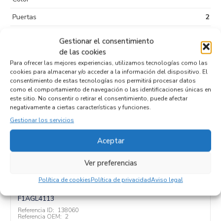
Puertas
2
Kilometraje
218.661
Gestionar el consentimiento
de las cookies
Tipo de
Diesel
combustible
Para ofrecer las mejores experiencias, utilizamos tecnologías como las
cookies para almacenar y/o acceder a la información del dispositivo. El
Código motor
F1AGL4113
consentimiento de estas tecnologías nos permitirá procesar datos
como el comportamiento de navegación o las identificaciones únicas en
Código cambio
este sitio. No consentir o retirar el consentimiento, puede afectar
negativamente a ciertas características y funciones.
Gestionar los servicios
Aceptar
Productos relacionados
Ver preferencias
TUBO 2
Política de cookies
Política de privacidad
Aviso legal
Recambios FIAT
DUCATO 3 CAMIÓN/VOLQUETE 35 (290)
F1AGL4113
Referencia ID:
138060
Referencia OEM:
2