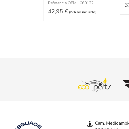
Referencia OEM:
060122
3
 no incluído)
42,95
€
(IVA no incluído)
Cam. Medioambie