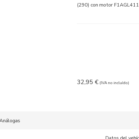
(290) con motor F1AGL411
32,95
€
(IVA no incluído)
Análogas
Datos del vehí