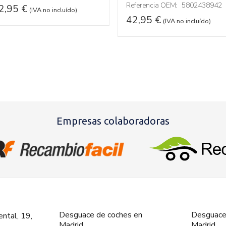
Referencia OEM:
5802438942
2,95
€
(IVA no incluído)
42,95
€
(IVA no incluído)
Empresas colaboradoras
Desguace de coches en
Desguace
ntal, 19,
Madrid
Madrid