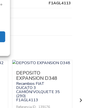
F1AGL4113
 o
DEPOSITO
CARTER DU
EXPANSION D348
Recambios FIA
DUCATO 3
Recambios FIAT
CAMIÓN/VOLQ
DUCATO 3
(290)
CAMIÓN/VOLQUETE 35
F1AGL4113
(290)
F1AGL4113
Referencia ID:
13
Referencia OEM:
Referencia ID:
139176