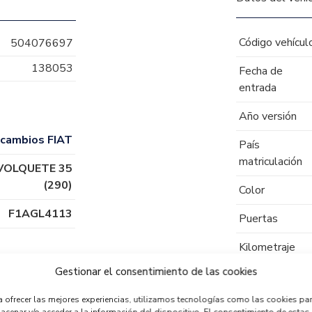
Código vehícul
504076697
138053
Fecha de
entrada
Año versión
cambios FIAT
País
matriculación
VOLQUETE 35
(290)
Color
F1AGL4113
Puertas
Kilometraje
Gestionar el consentimiento de las cookies
Tipo de
combustible
a ofrecer las mejores experiencias, utilizamos tecnologías como las cookies pa