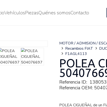
cio
Vehículos
Piezas
Quiénes somos
Contacto
MOTOR / ADMISION / ES
Recambios FIAT
DUC
F1AGL4113
POLEA C
5040766
Referencia ID:
138053
Referencia OEM:
5040
POLEA CIGUEÑAL de un 