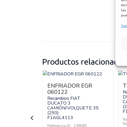
alm
tec
las 
pue
Ges
Productos relacionados
2368056
ENFRIADOR EGR
T
060122
IAT
R
D
Recambios FIAT
LQUETE 35
C
DUCATO 3
(
CAMIÓN/VOLQUETE 35
F
(290)
F1AGL4113
138069
Re
:
5802368056
Re
Referencia ID:
138065