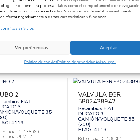
acenar y/o acceder a la información del dispositivo. El consentimiento de estas
Código motor
nologías nos permitirá procesar datos como el comportamiento de navegación
identificaciones únicas en este sitio. No consentir o retirar el consentimiento,
Código cambio
de afectar negativamente a ciertas características y funciones.
tionar los servicios
Ver preferencias
Aceptar
Política de cookies
Política de privacidad
Aviso legal
UBO 2
VALVULA EGR
5802438942
ecambios FIAT
UCATO 3
Recambios FIAT
AMIÓN/VOLQUETE 35
DUCATO 3
290)
CAMIÓN/VOLQUETE 35
1AGL4113
(290)
F1AGL4113
ferencia ID:
138060
ferencia OEM:
2
Referencia ID:
138061