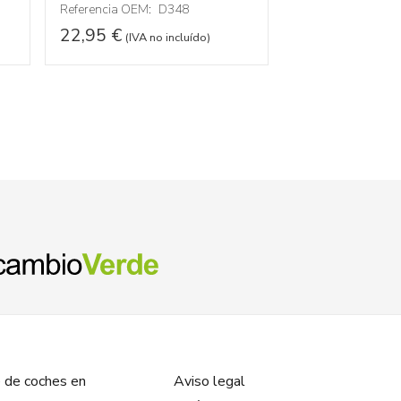
Referencia OEM:
D348
62,95
€
(IVA no
22,95
€
(IVA no incluído)
 de coches en
Aviso legal