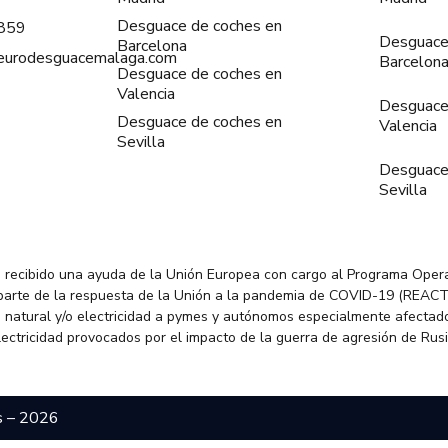
Desguace de coches en
859
Desguace
Barcelona
@eurodesguacemalaga.com
Barcelon
Desguace de coches en
Valencia
Desguace
Desguace de coches en
Valencia
Sevilla
Desguace
Sevilla
 recibido una ayuda de la Unión Europea con cargo al Programa Oper
parte de la respuesta de la Unión a la pandemia de COVID-19 (REACT
 natural y/o electricidad a pymes y autónomos especialmente afectado
electricidad provocados por el impacto de la guerra de agresión de Rus
s – 2026