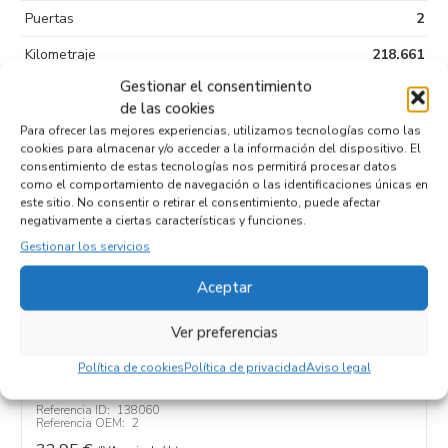
Puertas
2
Kilometraje
218.661
Gestionar el consentimiento
Tipo de
Diesel
de las cookies
combustible
Para ofrecer las mejores experiencias, utilizamos tecnologías como las
Código motor
F1AGL4113
cookies para almacenar y/o acceder a la información del dispositivo. El
consentimiento de estas tecnologías nos permitirá procesar datos
Código cambio
como el comportamiento de navegación o las identificaciones únicas en
este sitio. No consentir o retirar el consentimiento, puede afectar
negativamente a ciertas características y funciones.
Gestionar los servicios
Productos relacionados
Aceptar
Ver preferencias
TUBO 2
Política de cookies
Política de privacidad
Aviso legal
Recambios FIAT
DUCATO 3 CAMIÓN/VOLQUETE 35 (290)
F1AGL4113
Referencia ID:
138060
Referencia OEM:
2