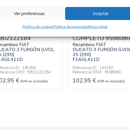
Ver preferencias
Aceptar
Política de cookies
Política de privacidad
Aviso legal
URBOCOMPRESOR
TUBO ESCAPE
802122184
COMPLETO 9598080
ecambios FIAT
Recambios FIAT
UCATO 3 FURGÓN G.VOL.
DUCATO 3 FURGÓN G.VOL
5 (290)
35 (290)
1AGL411D
F1AGL411D
ferencia ID:
145456
Referencia ID:
144182
ferencia OEM:
5802122184
Referencia OEM:
9598080
02,95
€
102,95
€
(IVA no incluído)
(IVA no incluído)