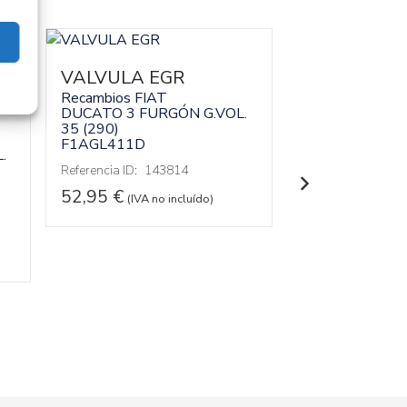
VALVULA EGR
SOPORTE
Recambios FIAT
DUCATO 3 FURGÓN G.VOL.
ALTERNAD
35 (290)
580184826
F1AGL411D
.
Recambios FIA
Referencia ID:
143814
DUCATO 3 FUR
35 (290)
52,95
€
(IVA no incluído)
F1AGL411D
Referencia ID:
14
Referencia OEM:
72,95
€
(IVA no