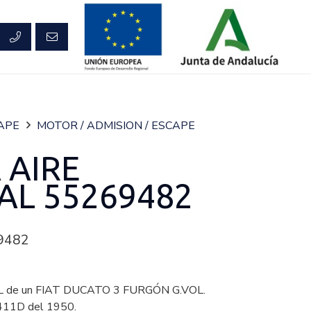
CAPE
MOTOR / ADMISION / ESCAPE
 AIRE
AL 55269482
9482
 de un FIAT DUCATO 3 FURGÓN G.VOL.
411D del 1950.