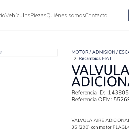
cio
Vehículos
Piezas
Quiénes somos
Contacto
MOTOR / ADMISION / ES
Recambios FIAT
VALVULA
ADICION
Referencia ID:
143805
Referencia OEM:
5526
VALVULA AIRE ADICIONAL
35 (290) con motor F1AGL