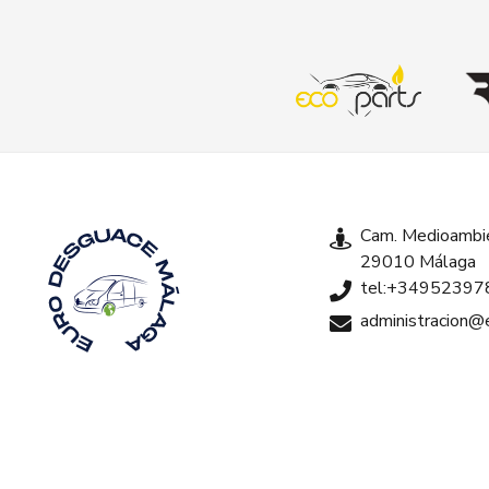
Cam. Medioambie
29010 Málaga
tel:+34952397
administracion