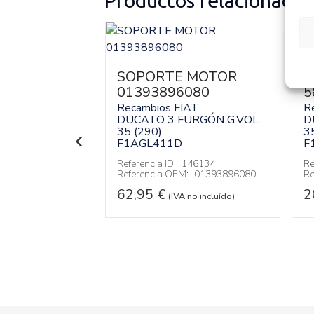
Productos relacionados
R ESCAPE
SOPORTE MOTOR
T
49
01393896080
5
IAT
Recambios FIAT
R
URGÓN G.VOL.
DUCATO 3 FURGÓN G.VOL.
D
35 (290)
3
F1AGL411D
F
143811
Referencia ID:
146134
Re
:
5202084349
Referencia OEM:
01393896080
Re
62,95
€
2
VA no incluído)
(IVA no incluído)