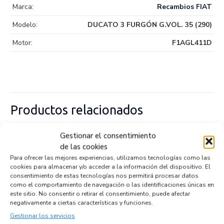
Marca:
Recambios FIAT
Modelo:
DUCATO 3 FURGÓN G.VOL. 35 (290)
Motor:
F1AGL411D
Productos relacionados
Gestionar el consentimiento
VALVULA AIRE ADICIONAL 55269482
de las cookies
Recambios FIAT
DUCATO 3 FURGÓN G.VOL. 35 (290)
Para ofrecer las mejores experiencias, utilizamos tecnologías como las
F1AGL411D
cookies para almacenar y/o acceder a la información del dispositivo. El
consentimiento de estas tecnologías nos permitirá procesar datos
Referencia ID:
146082
Referencia OEM:
55269482
como el comportamiento de navegación o las identificaciones únicas en
este sitio. No consentir o retirar el consentimiento, puede afectar
27,95
€
(IVA no incluído)
negativamente a ciertas características y funciones.
Gestionar los servicios