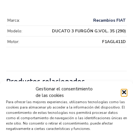
Marca:
Recambios FIAT
Modelo:
DUCATO 3 FURGÓN G.VOL. 35 (290)
Motor:
F1AGL411D
Productos relacionados
Gestionar el consentimiento
de las cookies
Para ofrecer las mejores experiencias, utilizamos tecnologías como las
VALVULA AIRE ADICIONAL 55269482
cookies para almacenar y/o acceder a la información del dispositivo. El
Recambios FIAT
DUCATO 3 FURGÓN G.VOL. 35 (290)
consentimiento de estas tecnologías nos permitirá procesar datos
F1AGL411D
como el comportamiento de navegación o las identificaciones únicas en
Referencia ID:
146082
este sitio. No consentir o retirar el consentimiento, puede afectar
Referencia OEM:
55269482
negativamente a ciertas características y funciones.