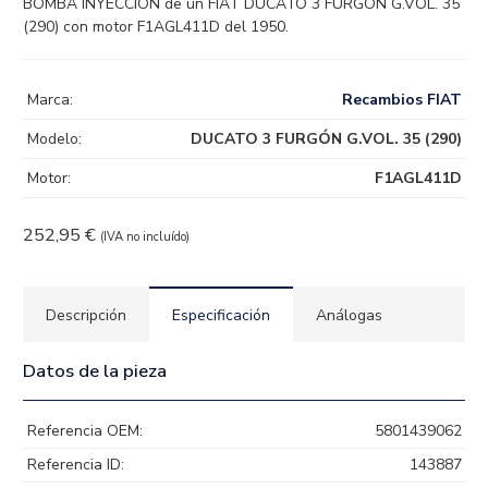
BOMBA INYECCION de un FIAT DUCATO 3 FURGÓN G.VOL. 35
(290) con motor F1AGL411D del 1950.
Marca:
Recambios FIAT
Modelo:
DUCATO 3 FURGÓN G.VOL. 35 (290)
Motor:
F1AGL411D
252,95
€
(IVA no incluído)
Descripción
Especificación
Análogas
Datos de la pieza
Referencia OEM:
5801439062
Referencia ID:
143887