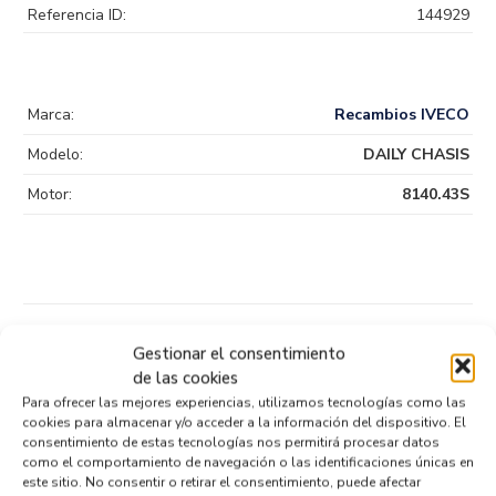
Referencia ID:
144929
Marca:
Recambios IVECO
Modelo:
DAILY CHASIS
Motor:
8140.43S
Productos relacionados
Gestionar el consentimiento
de las cookies
Para ofrecer las mejores experiencias, utilizamos tecnologías como las
FILTRO AIRE 500315949
cookies para almacenar y/o acceder a la información del dispositivo. El
consentimiento de estas tecnologías nos permitirá procesar datos
Recambios IVECO
DAILY CHASIS
8140.43S
como el comportamiento de navegación o las identificaciones únicas en
Referencia ID:
144928
este sitio. No consentir o retirar el consentimiento, puede afectar
Referencia OEM:
500315949