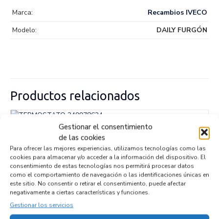
Marca:
Recambios IVECO
Modelo:
DAILY FURGÓN
Productos relacionados
Gestionar el consentimiento
TERMOSTATO 349978624
de las cookies
Recambios » OTROS...
MODELOS
Para ofrecer las mejores experiencias, utilizamos tecnologías como las
Referencia ID:
147080
cookies para almacenar y/o acceder a la información del dispositivo. El
Referencia OEM:
349978624
consentimiento de estas tecnologías nos permitirá procesar datos
17,95
€
(IVA no incluído)
como el comportamiento de navegación o las identificaciones únicas en
este sitio. No consentir o retirar el consentimiento, puede afectar
negativamente a ciertas características y funciones.
Gestionar los servicios