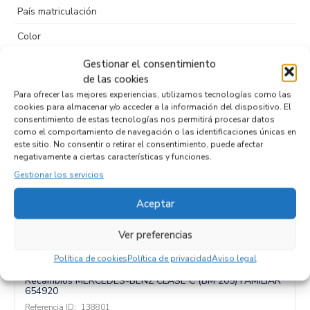
País matriculación
Color
Puertas
5
Gestionar el consentimiento
de las cookies
Tipo de
Diesel
Para ofrecer las mejores experiencias, utilizamos tecnologías como las
combustible
cookies para almacenar y/o acceder a la información del dispositivo. El
consentimiento de estas tecnologías nos permitirá procesar datos
Código motor
654920
como el comportamiento de navegación o las identificaciones únicas en
este sitio. No consentir o retirar el consentimiento, puede afectar
Código cambio
negativamente a ciertas características y funciones.
Gestionar los servicios
Aceptar
Productos relacionados
Ver preferencias
Política de cookies
Política de privacidad
Aviso legal
TUBO A2058310600
Recambios MERCEDES-BENZ
CLASE C (BM 205) FAMILIAR
654920
Referencia ID:
138801