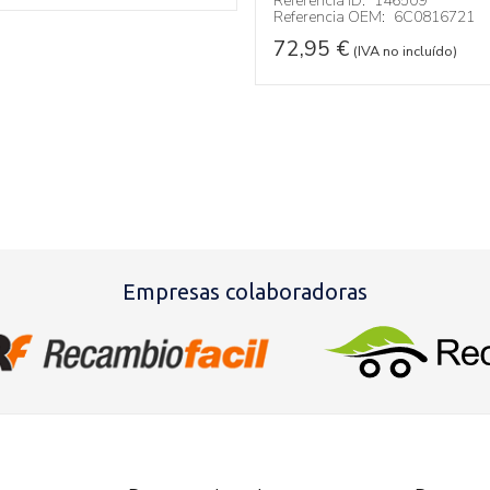
Referencia ID:
146509
Referencia OEM:
6C0816721
72,95
€
(IVA no incluído)
Empresas colaboradoras