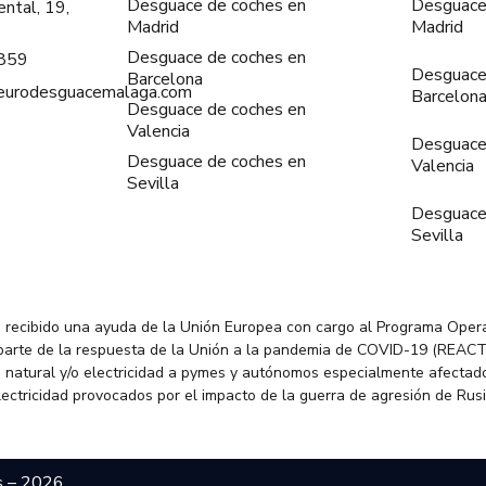
Desguace de coches en
Desguace
ntal, 19,
Madrid
Madrid
Desguace de coches en
859
Desguace
Barcelona
@eurodesguacemalaga.com
Barcelon
Desguace de coches en
Valencia
Desguace
Desguace de coches en
Valencia
Sevilla
Desguace
Sevilla
 recibido una ayuda de la Unión Europea con cargo al Programa Oper
parte de la respuesta de la Unión a la pandemia de COVID-19 (REACT
 natural y/o electricidad a pymes y autónomos especialmente afectado
electricidad provocados por el impacto de la guerra de agresión de Rus
s – 2026