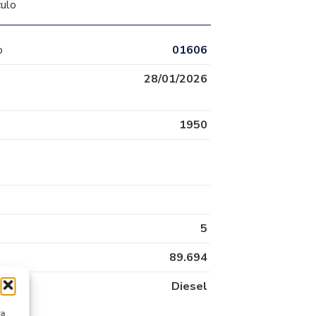
culo
o
01606
28/01/2026
1950
5
89.694
Diesel
ra