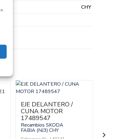
CHY
 o
EJE DELANTERO /
MANGUETA
CUNA MOTOR
DELANTER
17489547
DERECHA
2Q0407256
Recambios SKODA
FABIA (NJ3)
CHY
Recambios SK
FABIA (NJ3)
CH