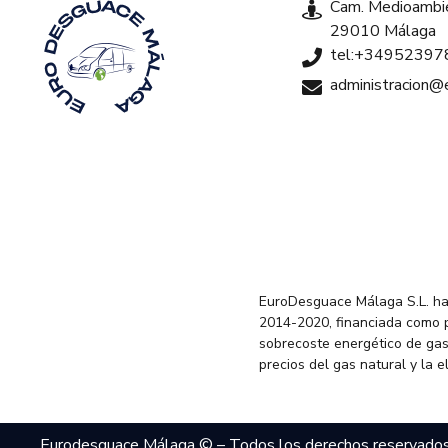
Cam. Medioambie
29010 Málaga
tel:+34952397
administracion
EuroDesguace Málaga S.L. ha
2014-2020, financiada como 
sobrecoste energético de gas
precios del gas natural y la 
Eurodesguace Málaga © – Todos los derechos reservado