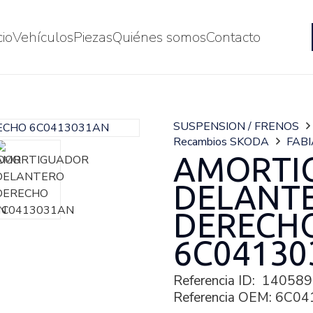
cio
Vehículos
Piezas
Quiénes somos
Contacto
SUSPENSION / FRENOS
Recambios SKODA
FABI
AMORTI
DELANT
DERECH
6C04130
Referencia ID:
140589
Referencia OEM:
6C04