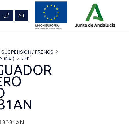
SUSPENSION / FRENOS
A (NJ3)
CHY
GUADOR
ERO
O
31AN
13031AN