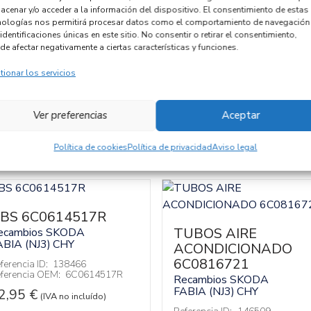
acenar y/o acceder a la información del dispositivo. El consentimiento de estas
Código motor
nologías nos permitirá procesar datos como el comportamiento de navegación
identificaciones únicas en este sitio. No consentir o retirar el consentimiento,
Código cambio
de afectar negativamente a ciertas características y funciones.
tionar los servicios
Ver preferencias
Aceptar
Política de cookies
Política de privacidad
Aviso legal
BS 6C0614517R
TUBOS AIRE
ecambios SKODA
ABIA (NJ3)
CHY
ACONDICIONADO
6C0816721
ferencia ID:
138466
ferencia OEM:
6C0614517R
Recambios SKODA
FABIA (NJ3)
CHY
2,95
€
(IVA no incluído)