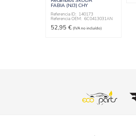
Recambios SKODA
FABIA (NJ3)
CHY
138463
:
6V1867172
Referencia ID:
140173
Referencia OEM:
6C0413031AN
 no incluído)
52,95
€
(IVA no incluído)