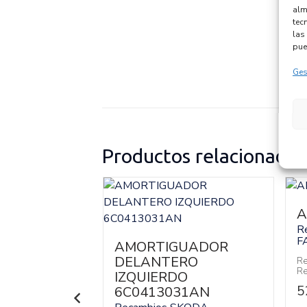
alm
tec
las 
pue
Ges
Productos relacionados
A
R
F
LEVALUNAS
AMORTIGUADOR
RO
DELANTERO
Re
Re
 6V1867172
IZQUIERDO
5
6C0413031AN
SKODA
CHY