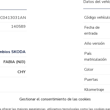
Datos del vehí
Código vehícul
6C0413031AN
140589
Fecha de
entrada
Año versión
mbios SKODA
País
matriculación
FABIA (NJ3)
Color
CHY
Puertas
Kilometraje
Gestionar el consentimiento de las cookies
Tipo de
combustible
a ofrecer las mejores experiencias, utilizamos tecnologías como las cookies pa