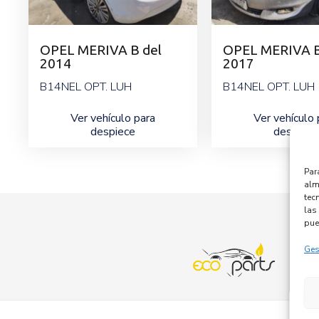
OPEL MERIVA B del
OPEL MERIVA B
2014
2017
B14NEL OPT. LUH
B14NEL OPT. LUH
Ver vehículo para
Ver vehículo 
despiece
despiece
Par
alm
tec
las 
pue
Ges