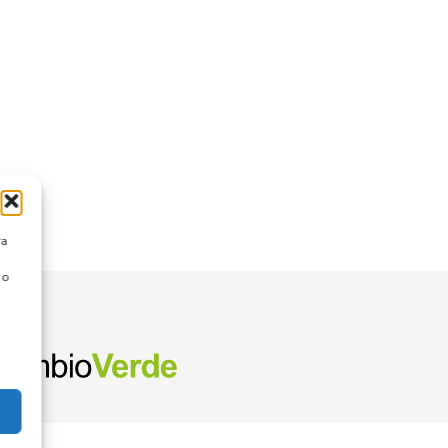
ra
 o