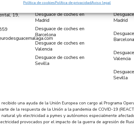
Política de cookies
Política de privacidad
Aviso legal
Desguace de coches en
Desguace
ntal, 19,
Madrid
Madrid
Desguace de coches en
859
Desguace
Barcelona
@eurodesguacemalaga.com
Barcelon
Desguace de coches en
Valencia
Desguace
Desguace de coches en
Valencia
Sevilla
Desguace
Sevilla
 recibido una ayuda de la Unión Europea con cargo al Programa Oper
parte de la respuesta de la Unión a la pandemia de COVID-19 (REACT
 natural y/o electricidad a pymes y autónomos especialmente afectado
electricidad provocados por el impacto de la guerra de agresión de Rus