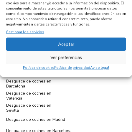
cookies para almacenar y/o acceder a la información del dispositivo. El
consentimiento de estas tecnologías nos permitirá procesar datos
como el comportamiento de navegación o las identificaciones únicas en
este sitio. No consentir o retirar el consentimiento, puede afectar
negativamente a ciertas características y funciones.
Gestionar los servicios
Cam. Medioambiental, 19, 29010 Málaga
Aceptar
tel:+34952397859
administracion@eurodesguacemalaga.com
Ver preferencias
Política de cookies
Política de privacidad
Aviso legal
Desguace de coches en
Madrid
Desguace de coches en
Barcelona
Desguace de coches en
Valencia
Desguace de coches en
Sevilla
Desguace de coches en Madrid
Desguace de coches en Barcelona