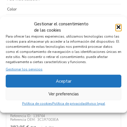
Color
Puertas
4
Gestionar el consentimiento
Tipo de
Diesel
de las cookies
combustible
Para ofrecer las mejores experiencias, utilizamos tecnologías como las
cookies para almacenar y/o acceder a la información del dispositivo. El
Código motor
consentimiento de estas tecnologías nos permitirá procesar datos
como el comportamiento de navegación o las identificaciones únicas en
Código cambio
este sitio. No consentir o retirar el consentimiento, puede afectar
negativamente a ciertas características y funciones.
Gestionar los servicios
Productos relacionados
Aceptar
Ver preferencias
CAJA CAMBIOS 3C1R7003EA
Política de cookies
Política de privacidad
Aviso legal
Recambios FORD
TRANSIT COMBI (FY)
Referencia ID:
139764
Referencia OEM:
3C1R7003EA