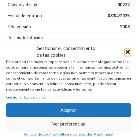
Código vehículo
00272
Fecha de entrada
08/04/2025
Año versión
2008
País matriculación
Gestionar el consentimiento
Color
de las cookies
Puertas
4
Para ofrecer las mejores experiencias, utilizamos tecnologías como las
cookies para almacenar y/o acceder a la información del dispositivo. El
Tipo de
Diesel
consentimiento de estas tecnologías nos permitirá procesar datos
combustible
como el comportamiento de navegación o las identificaciones únicas en
este sitio. No consentir o retirar el consentimiento, puede afectar
Código motor
BWC
negativamente a ciertas características y funciones.
Gestionar los servicios
Código cambio
Aceptar
Ver preferencias
Productos relacionados
Política de cookies
Política de privacidad
Aviso legal