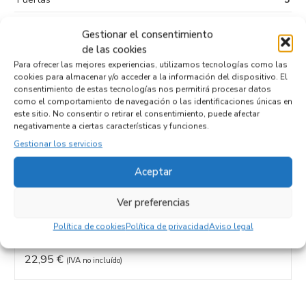
Tipo de
Sin plomo 95
Gestionar el consentimiento
combustible
de las cookies
Código motor
FXJB
Para ofrecer las mejores experiencias, utilizamos tecnologías como las
cookies para almacenar y/o acceder a la información del dispositivo. El
Código cambio
consentimiento de estas tecnologías nos permitirá procesar datos
como el comportamiento de navegación o las identificaciones únicas en
este sitio. No consentir o retirar el consentimiento, puede afectar
negativamente a ciertas características y funciones.
Gestionar los servicios
Productos relacionados
Aceptar
CENTRALITA AIRBAG 2S6T14B056BK
Ver preferencias
Recambios FORD
FIESTA (CBK)
FXJB
Política de cookies
Política de privacidad
Aviso legal
Referencia ID:
111245
Referencia OEM:
2S6T14B056BK
22,95
€
(IVA no incluído)