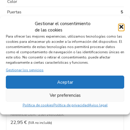
Color
Puertas
5
Tipo de
Sin plomo 95
Gestionar el consentimiento
combustible
de las cookies
Para ofrecer las mejores experiencias, utilizamos tecnologías como las
Código motor
FXJB
cookies para almacenar y/o acceder a la información del dispositivo. El
consentimiento de estas tecnologías nos permitirá procesar datos
Código cambio
como el comportamiento de navegación o las identificaciones únicas en
este sitio. No consentir o retirar el consentimiento, puede afectar
negativamente a ciertas características y funciones.
Gestionar los servicios
Productos relacionados
Aceptar
Ver preferencias
CENTRALITA AIRBAG 2S6T14B056BK
Recambios FORD
FIESTA (CBK)
FXJB
Política de cookies
Política de privacidad
Aviso legal
Referencia ID:
111245
Referencia OEM:
2S6T14B056BK
22,95
€
(IVA no incluído)